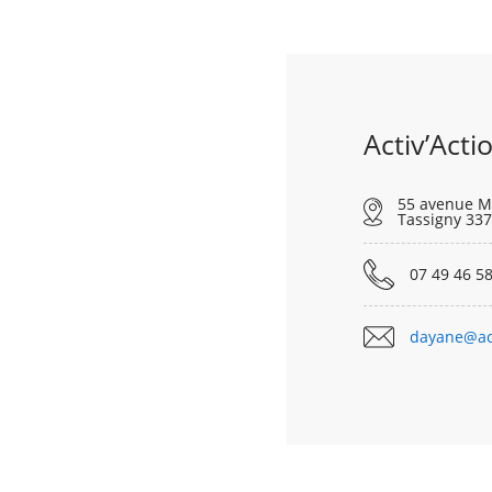
Activ’Acti
55 avenue M
Tassigny 33
07 49 46 58
dayane@act