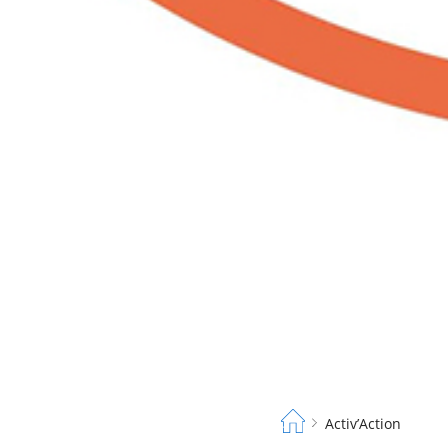
Fil
Activ’Action
d'Ariane