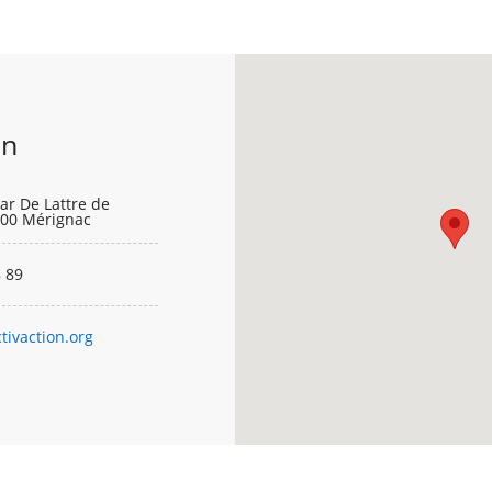
on
ar De Lattre de
700 Mérignac
 89
ivaction.org