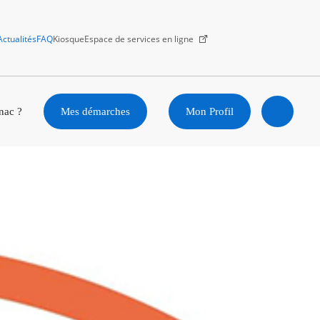
Actualités
FAQ
Kiosque
Espace de services en ligne
Facebook
X
Instagram
Youtube
Linkedin
nac ?
Mes démarches
Mon Profil
Ouvrir
la
recherc