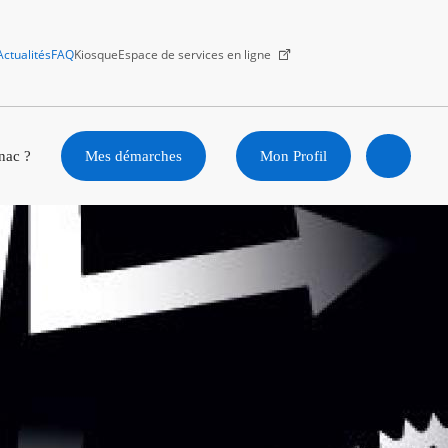
Actualités
FAQ
Kiosque
Espace de services en ligne
Facebook
X
Instagram
Youtube
Linkedin
nac ?
Mes démarches
Mon Profil
Ouvrir
la
recherc