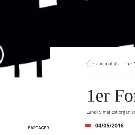
Fil
Actualités
1er
d'Ariane
RECHERCHER ...
1er Fo
Lundi 9 mai est organisé
04/05/2016
PARTAGER
TWITTER
FACEBOOK