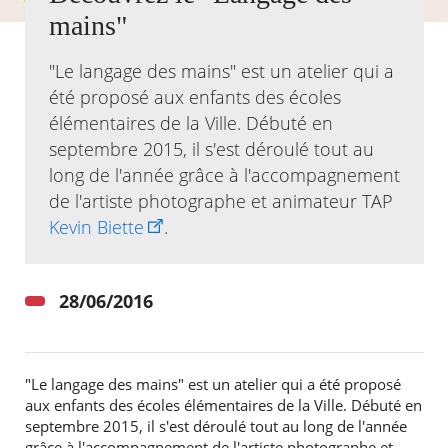
mains"
Agenda
Actualités
"Le langage des mains" est un atelier qui a
FAQ
été proposé aux enfants des écoles
Kiosque
élémentaires de la Ville. Débuté en
Espace de services en ligne
septembre 2015, il s'est déroulé tout au
Facebook
X
long de l'année grâce à l'accompagnement
Instagram
Youtube
Linkedin
Les
dernièr
de l'artiste photographe et animateur TAP
alertes
Kevin Biette
.
Eco
Watt
28/06/2016
"Le langage des mains" est un atelier qui a été proposé
aux enfants des écoles élémentaires de la Ville. Débuté en
septembre 2015, il s'est déroulé tout au long de l'année
grâce à l'accompagnement de l'artiste photographe et