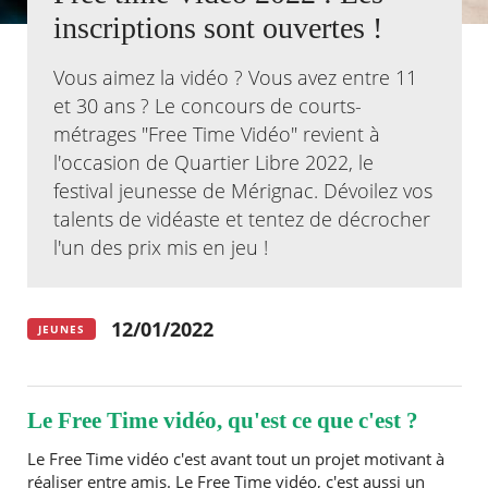
inscriptions sont ouvertes !
Agenda
Actualités
Vous aimez la vidéo ? Vous avez entre 11
FAQ
et 30 ans ? Le concours de courts-
Kiosque
métrages "Free Time Vidéo" revient à
Espace de services en ligne
l'occasion de Quartier Libre 2022, le
Facebook
X
festival jeunesse de Mérignac. Dévoilez vos
Instagram
Youtube
Linkedin
Les
dernièr
talents de vidéaste et tentez de décrocher
alertes
l'un des prix mis en jeu !
Eco
Watt
12/01/2022
JEUNES
Le Free Time vidéo, qu'est ce que c'est ?
Le Free Time vidéo c'est avant tout un projet motivant à
réaliser entre amis. Le Free Time vidéo, c'est aussi un