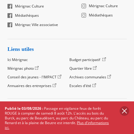
Mérignac Culture
Mérignac Culture
Médiathèques
Médiathèques
Mérignac Ville associative
Liens utiles
Ici Mérignac
Budget participatif
Mérignac photo
Quartier libre
Conseil des jeunes - l'IMPACT
Archives communales
Annuaires des entreprises
Escales d'été
©2024 Ville de Mérignac, Tous droits réservés
Publié le 03/08/2026 :
Passage en vigilance feux de forêt
ROUGE à compter de samedi 8 août 12h. L'accès au bois du
Footer
Mentions légales
Salle de presse
Recrutement
Burck, au parc de Beaudésert, au parc du Château, au parc du
legals
Renard et à la plaine de Beutre est interdit.
Plus d'informations
Foire aux questions (FAQ)
Carte des équipements
ici.
Carte des travaux
Réseaux sociaux
Données personnelles