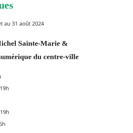
ues
let au 31 août 2024
ichel Sainte-Marie &
umérique du centre-ville
h
 19h
 19h
6h