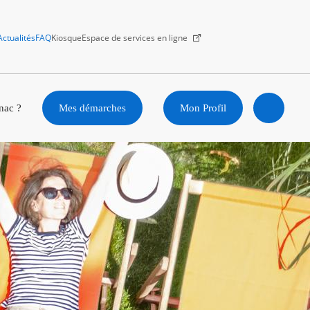
Actualités
FAQ
Kiosque
Espace de services en ligne
Facebook
X
Instagram
Youtube
Linkedin
nac ?
Mes démarches
Mon Profil
Ouvrir
la
recherc