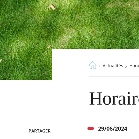
Fil
Actualités
Hor
d'Ariane
Horair
29/06/2024
PARTAGER
TWITTER
FACEBOOK