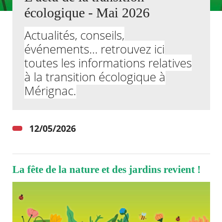
écologique - Mai 2026
Agenda
Actualités, conseils,
Actualités
FAQ
événements… retrouvez ici
Kiosque
toutes les informations relatives
Espace de services en ligne
à la transition écologique à
Facebook
X
Instagram
Youtube
Linkedin
Les
Mérignac.
dernièr
alertes
Eco
Watt
12/05/2026
La fête de la nature et des jardins revient !