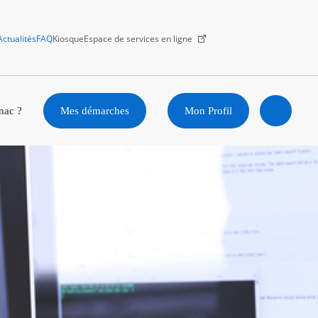
Actualités
FAQ
Kiosque
Espace de services en ligne
Facebook
X
Instagram
Youtube
Linkedin
nac ?
Mes démarches
Mon Profil
Ouvrir
la
recherc