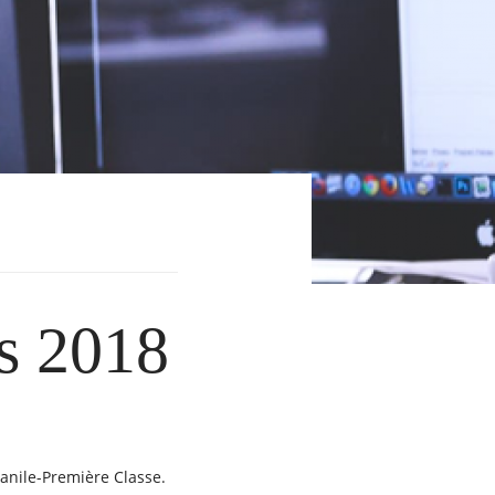
es 2018
anile-Première Classe​.