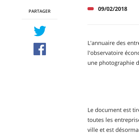
09/02/2018
PARTAGER
RECHERCHER ...
TWITTER
FACEBOOK
L'annuaire des entr
l'observatoire écon
une photographie d
Le document est tir
toutes les entreprise
ville et est désorm