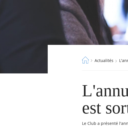
Fil
Actualités
L'a
d'Ariane
L'annu
est sor
Le Club a présenté l'ann