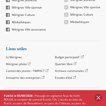
Mérignac Jeunesse
Mérignac Ville sportive
Mérignac Ville sportive
Mérignac Culture
Mérignac Culture
Médiathèques
Médiathèques
Mérignac Ville associative
Liens utiles
Ici Mérignac
Budget participatif
Mérignac photo
Quartier libre
Conseil des jeunes - l'IMPACT
Archives communales
Annuaires des entreprises
Escales d'été
©2024 Ville de Mérignac, Tous droits réservés
Publié le 03/08/2026 :
Passage en vigilance feux de forêt
ROUGE à compter de samedi 8 août 12h. L'accès au bois du
Footer
Mentions légales
Salle de presse
Recrutement
Burck, au parc de Beaudésert, au parc du Château, au parc du