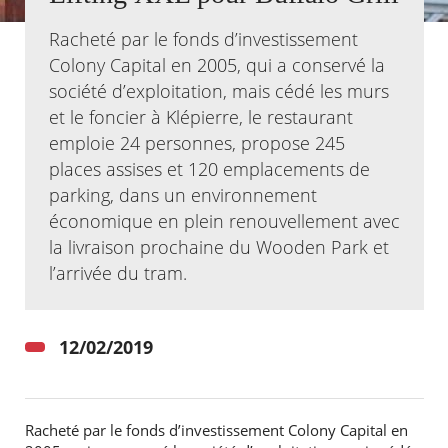
Racheté par le fonds d’investissement
Agenda
Colony Capital en 2005, qui a conservé la
Actualités
FAQ
société d’exploitation, mais cédé les murs
Kiosque
et le foncier à Klépierre, le restaurant
Espace de services en ligne
emploie 24 personnes, propose 245
places assises et 120 emplacements de
Facebook
X
Instagram
Youtube
Linkedin
Les
dernièr
parking, dans un environnement
alertes
économique en plein renouvellement avec
Eco
la livraison prochaine du Wooden Park et
Watt
l’arrivée du tram.
12/02/2019
RECHERCHER ...
Racheté par le fonds d’investissement Colony Capital en