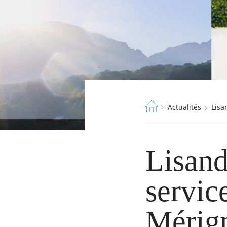
Fil
Actualités
Lis
d'Ariane
Lisand
servic
Mérig