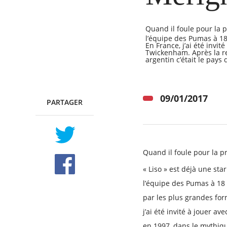
Quand il foule pour la p
l’équipe des Pumas à 18 
En France, j’ai été invi
Twickenham. Après la ren
RECHERCHER ...
argentin c’était le pay
09/01/2017
PARTAGER
TWITTER
FACEBOOK
Quand il foule pour la p
« Liso » est déjà une sta
l’équipe des Pumas à 18 a
par les plus grandes form
j’ai été invité à jouer a
en 1997, dans le mythiq