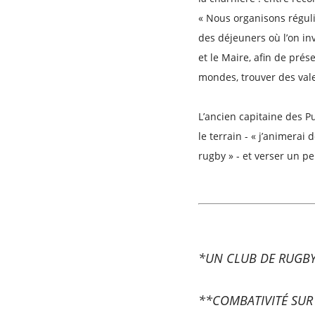
« Nous organisons régul
des déjeuners où l’on in
et le Maire, afin de prés
mondes, trouver des val
L’ancien capitaine des 
le terrain - « j’animerai 
rugby » - et verser un pe
*UN CLUB DE RUGBY 
**COMBATIVITÉ SUR 