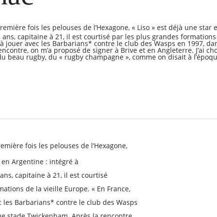
remière fois les pelouses de l’Hexagone, « Liso » est déjà une star 
ans, capitaine à 21, il est courtisé par les plus grandes formations 
té à jouer avec les Barbarians* contre le club des Wasps en 1997, d
contre, on m’a proposé de signer à Brive et en Angleterre. J’ai cho
s du beau rugby, du « rugby champagne », comme on disait à l’époqu
remière fois les pelouses de l’Hexagone,
r en Argentine : intégré à
ns, capitaine à 21, il est courtisé
ations de la vieille Europe. « En France,
vec les Barbarians* contre le club des Wasps
ue stade Twickenham. Après la rencontre,