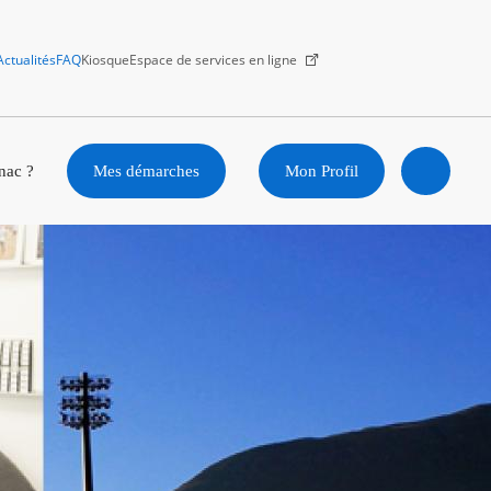
Actualités
FAQ
Kiosque
Espace de services en ligne
Facebook
X
Instagram
Youtube
Linkedin
nac ?
Mes démarches
Mon Profil
Ouvrir
la
recherc