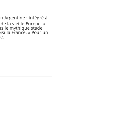
en Argentine : intégré à
de la vieille Europe. «
ans le mythique stade
isi la France. » Pour un
e.