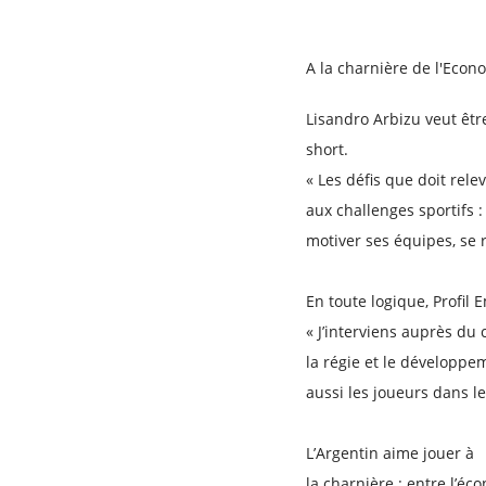
A la charnière de l'Econ
Lisandro Arbizu veut êtr
short.
« Les défis que doit rel
aux challenges sportifs : 
motiver ses équipes, se re
En toute logique, Profil 
« J’interviens auprès du
la régie et le développ
aussi les joueurs dans l
L’Argentin aime jouer à
la charnière : entre l’éco