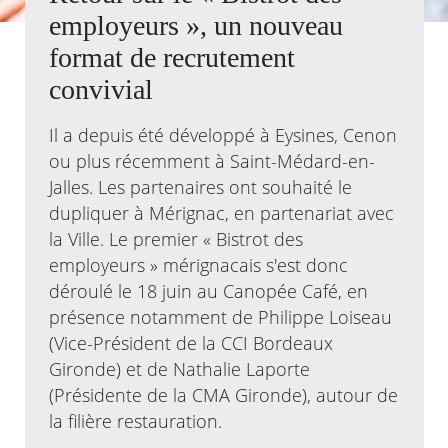
employeurs », un nouveau
Agenda
format de recrutement
Actualités
convivial
FAQ
Kiosque
Espace de services en ligne
Il a depuis été développé à Eysines, Cenon
ou plus récemment à Saint-Médard-en-
Facebook
X
Instagram
Youtube
Linkedin
Les
Jalles. Les partenaires ont souhaité le
dernièr
dupliquer à Mérignac, en partenariat avec
alertes
Eco
la Ville. Le premier « Bistrot des
Watt
employeurs » mérignacais s'est donc
déroulé le 18 juin au Canopée Café, en
présence notamment de Philippe Loiseau
(Vice-Président de la CCI Bordeaux
Gironde) et de Nathalie Laporte
(Présidente de la CMA Gironde), autour de
la filière restauration.