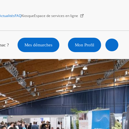
Actualités
FAQ
Kiosque
Espace de services en ligne
Facebook
X
Instagram
Youtube
Linkedin
nac ?
Mes démarches
Mon Profil
Ouvrir
la
recherc