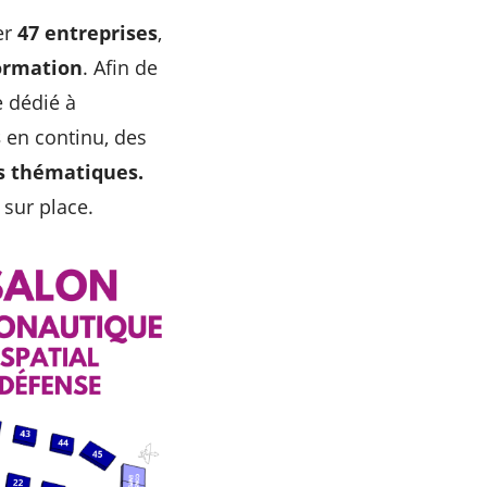
er
47 entreprises
,
ormation
. Afin de
e dédié à
s
en continu, des
s thématiques.
sur place.