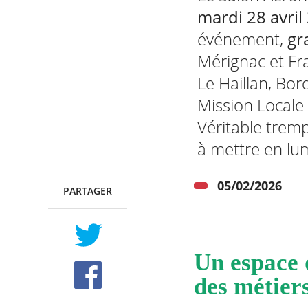
mardi 28 avril
événement,
gra
Mérignac et Fra
RECHERCHER ...
Le Haillan, Bor
Mission Locale
Véritable tremp
à mettre en lum
05/02/2026
PARTAGER
TWITTER
FACEBOOK
Un espace 
des métier