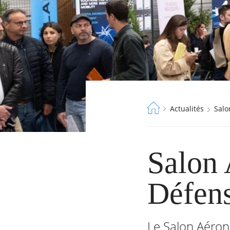
Fil
Actualités
Sal
d'Ariane
Salon 
Défens
Le Salon Aérona