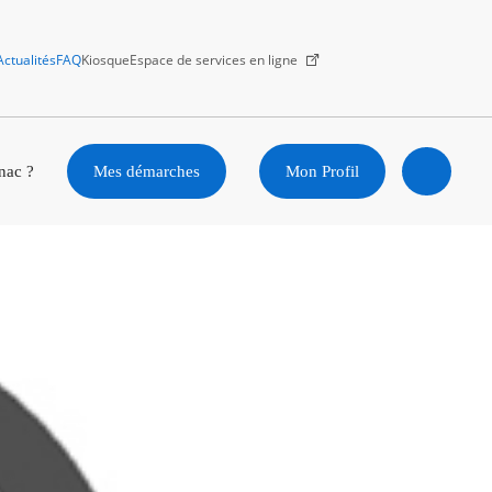
Actualités
FAQ
Kiosque
Espace de services en ligne
Facebook
X
Instagram
Youtube
Linkedin
nac ?
Mes démarches
Mon Profil
Ouvrir
la
recherc