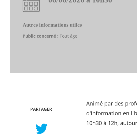
Autres informations utiles
Public concerné :
Tout âge
Animé par des profe
PARTAGER
TWITTER
FACEBOOK
d'information en li
10h30 à 12h, autou