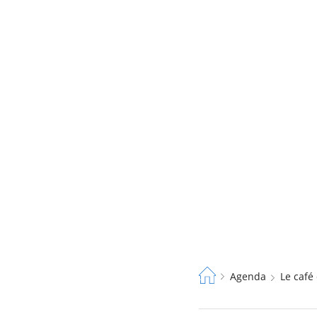
Fil
Agenda
Le caf
d'Ariane