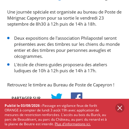
Une journée spéciale est organisée au bureau de Poste de
Mérignac Capeyron pour sa sortie le vendredi 23
septembre de 8h30 à 12h puis de 14h à 18h.
Deux expositions de l'association Philapostel seront
présentées avec des timbres sur les chiens du monde
entier et des timbres pour personnes aveugles et
cécogrammes.
L'école de chiens-guides proposera des ateliers
ludiques de 10h à 12h puis de 14h à 17h.
Retrouvez le timbre au Bureau de Poste de Capeyron !
PARTAGER
SUR
Publié le 03/08/2026 :
Passage en vigilance feux de forêt
TWITTER
FACEBOOK
ORANGE à compter de lundi 3 août 19h avec application de
mesures de restriction renforcées. L'accès au bois du Burck, au
Les autres événements qui
parc de Beaudésert, au parc du Château, au parc du renard et à
la plaine de Beutre est interdit.
Plus d'informations ici.
pourraient vous intéresser