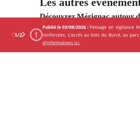
Les autres événement
Découvrez Mérignac autour d
Publié le 03/08/2026 :
Passage en vigilance f
1
/
2
renforcées. L'accès au bois du Burck, au parc
d'informations ici.
Previous
Next
Facebo
X
ANIMATION - ATELIER