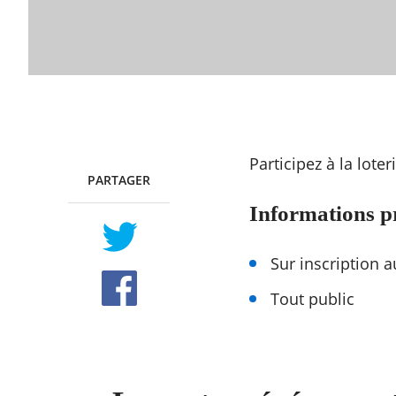
Participez à la lot
PARTAGER
TWITTER
FACEBOOK
Informations p
Sur inscription a
Tout public