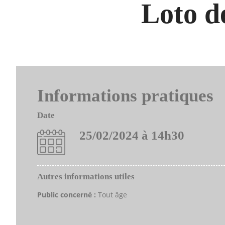
Loto d
Informations pratiques
Date
25/02/2024 à 14h30
Autres informations utiles
Public concerné :
Tout âge