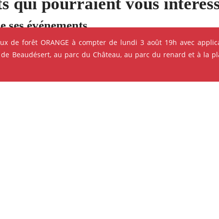
s qui pourraient vous intéres
e ses événements
eux de forêt ORANGE à compter de lundi 3 août 19h avec applica
 de Beaudésert, au parc du Château, au parc du renard et à la pla
ok
Instagram
Youtube
Linkedin
CINÉMA - PROJECTION