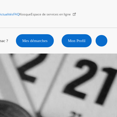
Actualités
FAQ
Kiosque
Espace de services en ligne
Facebook
X
Instagram
Youtube
Linkedin
nac ?
Mes démarches
Mon Profil
Ouvrir
la
recherc