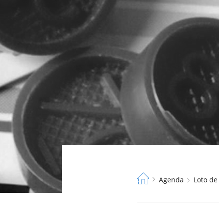
Fil
Agenda
Loto d
d'Ariane