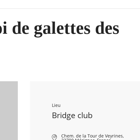
 de galettes des
Lieu
Bridge club
Chem. de la Tour de Veyrines,