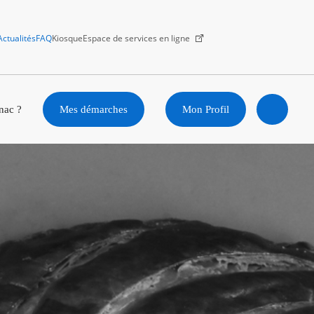
Actualités
FAQ
Kiosque
Espace de services en ligne
Facebook
X
Instagram
Youtube
Linkedin
nac ?
Mes démarches
Mon Profil
Ouvrir
la
recherc