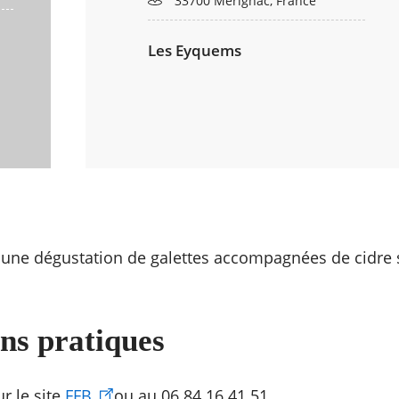
33700 Mérignac, France
Les Eyquems
i une dégustation de galettes accompagnées de cidre s
ns pratiques
ur le site
FFB
ou au 06 84 16 41 51.