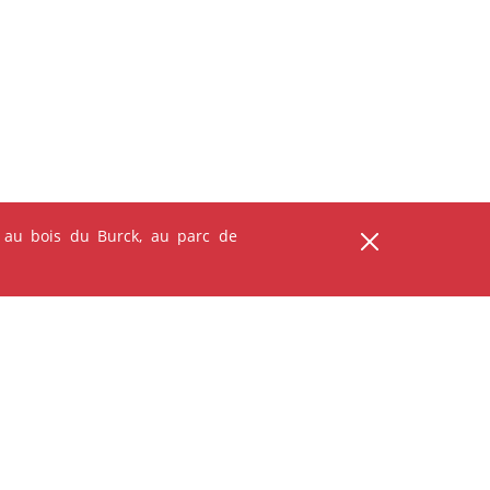
ser
 au bois du Burck, au parc de
ANIMATION - ATELIER