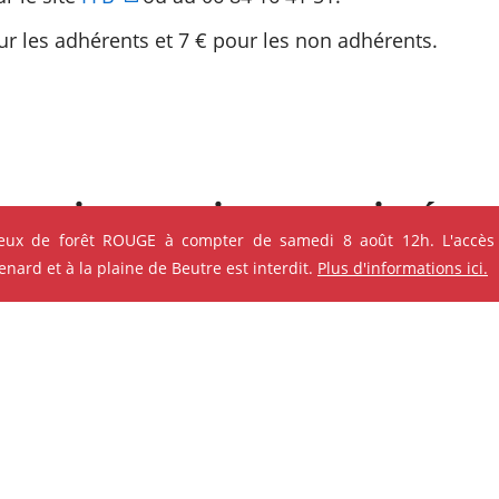
our les adhérents et 7 € pour les non adhérents.
s qui pourraient vous intéres
feux de forêt ROUGE à compter de samedi 8 août 12h. L'accès
e ses événements
ard et à la plaine de Beutre est interdit.
Plus d'informations ici.
ok
Instagram
Youtube
Linkedin
ANIMATION - ATELIER