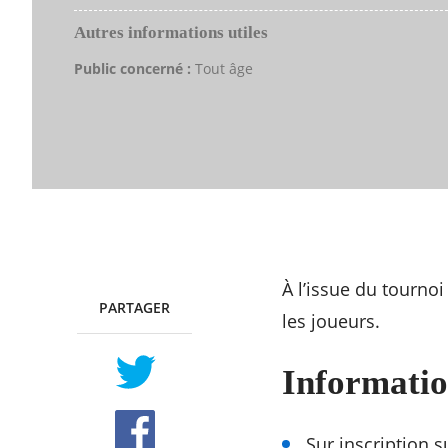
Autres informations utiles
Public concerné :
Tout âge
À l’issue du tourno
PARTAGER
TWITTER
FACEBOOK
les joueurs.
Informatio
Sur inscription s