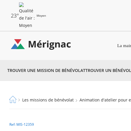
Aller
au
contenu
principal
23°
Moyen
Les
Menu
dernières
La mair
principal
alertes
Eco
Merignac
Watt
TROUVER UNE MISSION DE BÉNÉVOLAT
TROUVER UN BÉNÉVOL
-
page
d'accueil
Fil
Les missions de bénévolat
Animation d'atelier pour 
d'Ariane
Ref: MIS-12359