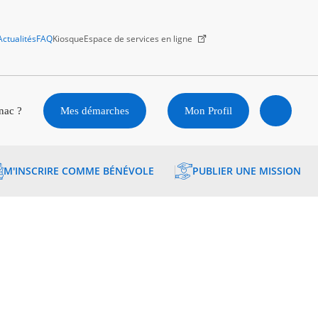
Actualités
FAQ
Kiosque
Espace de services en ligne
Facebook
X
Instagram
Youtube
Linkedin
nac ?
Mes démarches
Mon Profil
Ouvrir
M'INSCRIRE COMME BÉNÉVOLE
PUBLIER UNE MISSION
la
recherc