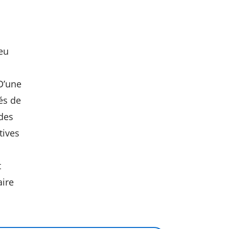
ieu
D’une
és de
 des
tives
t
aire