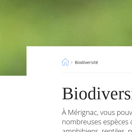
Fil
Biodiversité
d'Ariane
Biodivers
À Mérignac, vous pouv
nombreuses espèces da
amphibiens, reptiles, pa