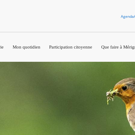
Agenda
ie
Mon quotidien
Participation citoyenne
Que faire à Mérig