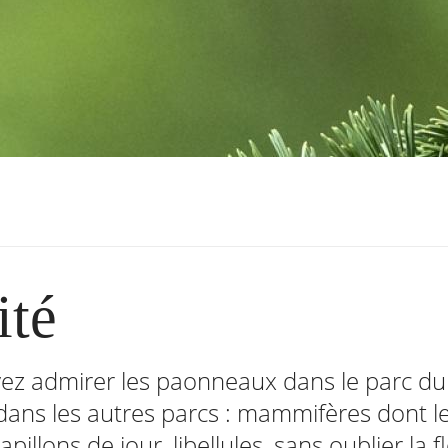
ité
ez admirer les paonneaux dans le parc du V
ns les autres parcs​ : mammifères dont le
pillons de jour, libellules, sans oublier la 