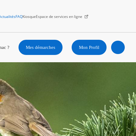
Actualités
FAQ
Kiosque
Espace de services en ligne
Facebook
X
Instagram
Youtube
Linkedin
nac ?
Mes démarches
Mon Profil
Ouvrir
la
recherc