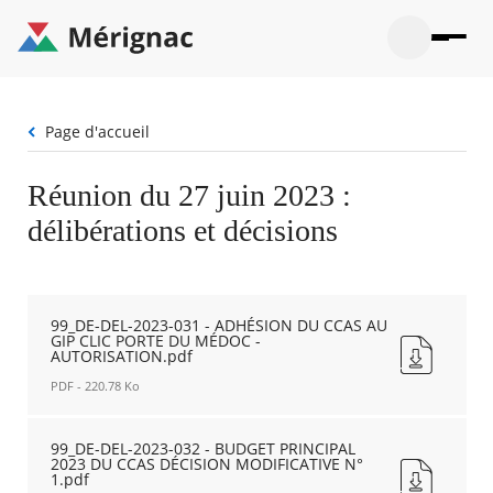
Aller
au
contenu
principal
Ouvrir
Ouvrir
Menu
Merignac
la
le
La mairie
principal
-
recherche
menu
page
Fil
Page d'accueil
Ouvrir
d'accueil
Mon quotidien
d'Ariane
le
sous-
Ouvrir
Réunion du 27 juin 2023 :
menu
Participation citoyenne
le
La
délibérations et décisions
sous-
mairie
Ouvrir
menu
Que faire à Mérignac ?
le
Mon
sous-
quotid
Ouvrir
menu
Mes démarches
le
Partic
99_DE-DEL-2023-031 - ADHÉSION DU CCAS AU
sous-
citoye
Ouvrir
GIP CLIC PORTE DU MÉDOC -
menu
Mon Profil
AUTORISATION.pdf
le
Que
sous-
faire
Ouvrir
PDF - 220.78 Ko
menu
à
le
Mes
99_DE-
Mérig
sous-
démar
?
menu
DEL-
99_DE-DEL-2023-032 - BUDGET PRINCIPAL
21°
2023 DU CCAS DÉCISION MODIFICATIVE N°
Mon
2023-
Moyen
1.pdf
Profil
031