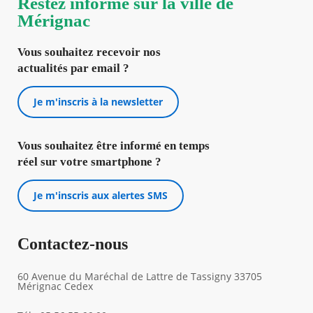
Restez informé sur la ville de
.pdf
Conf
Mérignac
Nouvelle
des
fenêtre
F2023
-.pdf
Vous souhaitez recevoir nos
Nouvelle
actualités par email ?
fenêtre
Je m'inscris à la newsletter
Vous souhaitez être informé en temps
réel sur votre smartphone ?
Je m'inscris aux alertes SMS
Contactez-nous
60 Avenue du Maréchal de Lattre de Tassigny 33705
Mérignac Cedex