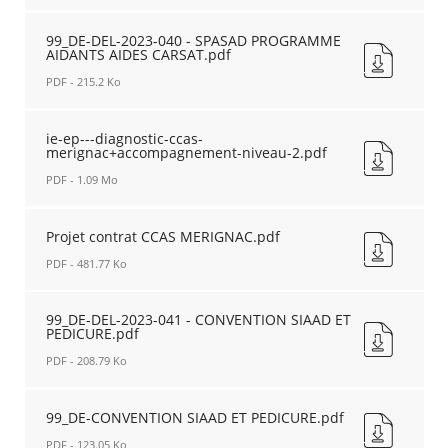
AVENANT
99_DE-
N°1
AVENANT
99_DE-DEL-2023-040 - SPASAD PROGRAMME
AIDANTS AIDES CARSAT.pdf
A
CONVENTION
LA
YOGA
PDF - 215.2 Ko
CONVENTION
VISHAYA.pdf
DE
Nouvelle
99_DE-
L'ASSOCIATION
fenêtre
DEL-
ie-ep---diagnostic-ccas-
YOGA
merignac+accompagnement-niveau-2.pdf
2023-
VISHAYA.pdf
040
PDF - 1.09 Mo
Nouvelle
-
fenêtre
SPASAD
ie-
PROGRAMME
ep-
Projet contrat CCAS MERIGNAC.pdf
AIDANTS
-
PDF - 481.77 Ko
AIDES
-
CARSAT.pdf
diagnostic-
Projet
Nouvelle
ccas-
contrat
99_DE-DEL-2023-041 - CONVENTION SIAAD ET
fenêtre
merignac+accompagnement-
PEDICURE.pdf
CCAS
niveau-
MERIGNAC.pdf
PDF - 208.79 Ko
2.pdf
Nouvelle
Nouvelle
fenêtre
99_DE-
fenêtre
DEL-
99_DE-CONVENTION SIAAD ET PEDICURE.pdf
2023-
PDF - 123.05 Ko