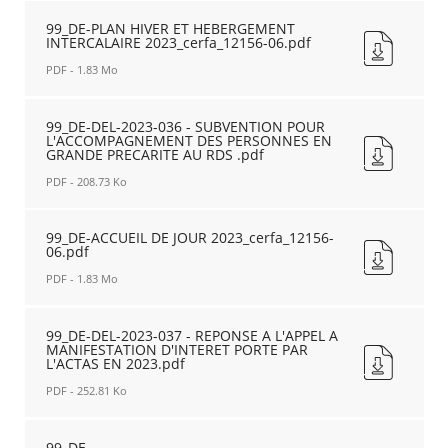
fenêtre
99_DE-
PROJET
DEL-
99_DE-PLAN HIVER ET HEBERGEMENT
2023-
INTERCALAIRE 2023_cerfa_12156-06.pdf
2023-
VF.pdf
035
Nouvelle
PDF - 1.83 Mo
-
fenêtre
RECHERCHER ...
DEMANDE
99_DE-
DE
PLAN
99_DE-DEL-2023-036 - SUBVENTION POUR
L'ACCOMPAGNEMENT DES PERSONNES EN
SUBVENTION
HIVER
GRANDE PRECARITE AU RDS .pdf
DISPOSITIF
ET
HEBERGEMENT
HEBERGEMENT
PDF - 208.73 Ko
URGENCE
INTERCALAIRE
HIVERNAL.pdf
99_DE-
2023_cerfa_12156-
Nouvelle
DEL-
99_DE-ACCUEIL DE JOUR 2023_cerfa_12156-
06.pdf
06.pdf
fenêtre
2023-
Nouvelle
036
fenêtre
PDF - 1.83 Mo
-
SUBVENTION
99_DE-
POUR
ACCUEIL
99_DE-DEL-2023-037 - REPONSE A L'APPEL A
MANIFESTATION D'INTERET PORTE PAR
L'ACCOMPAGNEMENT
DE
L'ACTAS EN 2023.pdf
DES
JOUR
PERSONNES
2023_cerfa_12156-
PDF - 252.81 Ko
EN
06.pdf
GRANDE
99_DE-
Nouvelle
PRECARITE
DEL-
99_DE-
fenêtre