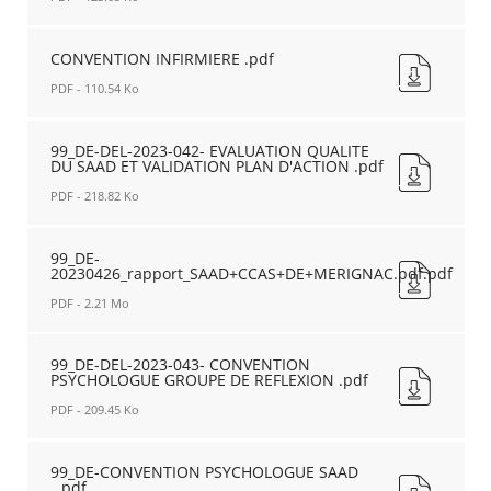
041
-
99_DE-
CONVENTION
CONVENTION
CONVENTION INFIRMIERE .pdf
SIAAD
SIAAD
ET
PDF - 110.54 Ko
ET
PEDICURE.pdf
PEDICURE.pdf
CONVENTION
Nouvelle
Nouvelle
INFIRMIERE
99_DE-DEL-2023-042- EVALUATION QUALITE
fenêtre
fenêtre
DU SAAD ET VALIDATION PLAN D'ACTION .pdf
.pdf
Nouvelle
PDF - 218.82 Ko
fenêtre
99_DE-
DEL-
99_DE-
20230426_rapport_SAAD+CCAS+DE+MERIGNAC.pdf.pdf
2023-
042-
PDF - 2.21 Mo
EVALUATION
QUALITE
99_DE-
DU
20230426_rapport_SAAD+CCAS+DE+MERIGNAC.pdf.pdf
99_DE-DEL-2023-043- CONVENTION
PSYCHOLOGUE GROUPE DE REFLEXION .pdf
SAAD
Nouvelle
ET
fenêtre
PDF - 209.45 Ko
VALIDATION
PLAN
99_DE-
D'ACTION
DEL-
99_DE-CONVENTION PSYCHOLOGUE SAAD
.pdf
_.pdf
2023-