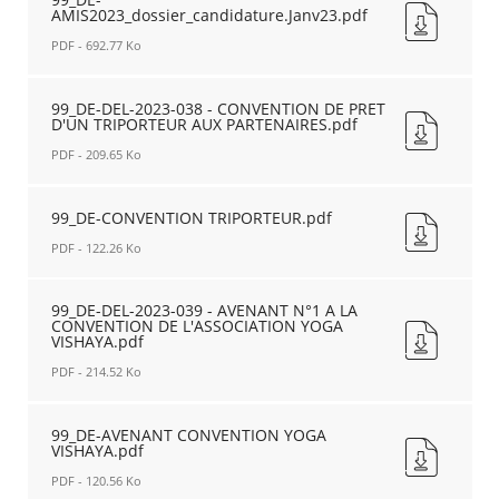
AMIS2023_dossier_candidature.Janv23.pdf
AU
2023-
RDS
037
PDF - 692.77 Ko
.pdf
-
Nouvelle
REPONSE
99_DE-
fenêtre
A
AMIS2023_dossier_candidature.Janv23.pdf
99_DE-DEL-2023-038 - CONVENTION DE PRET
D'UN TRIPORTEUR AUX PARTENAIRES.pdf
L'APPEL
Nouvelle
A
fenêtre
PDF - 209.65 Ko
MANIFESTATION
D'INTERET
99_DE-
PORTE
DEL-
99_DE-CONVENTION TRIPORTEUR.pdf
PAR
2023-
PDF - 122.26 Ko
L'ACTAS
038
EN
-
99_DE-
2023.pdf
CONVENTION
CONVENTION
99_DE-DEL-2023-039 - AVENANT N°1 A LA
Nouvelle
DE
CONVENTION DE L'ASSOCIATION YOGA
TRIPORTEUR.pdf
fenêtre
VISHAYA.pdf
PRET
Nouvelle
D'UN
fenêtre
PDF - 214.52 Ko
TRIPORTEUR
AUX
99_DE-
PARTENAIRES.pdf
DEL-
99_DE-AVENANT CONVENTION YOGA
Nouvelle
VISHAYA.pdf
2023-
fenêtre
039
PDF - 120.56 Ko
-