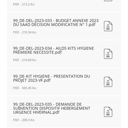
-
PDF - 213.2 Ko
ADHÉSION
Agenda
99_DE-
DU
Actualités
DEL-
99_DE-DEL-2023-033 - BUDGET ANNEXE 2023
CCAS
DU SAAD DÉCISION MODIFICATIVE N° 1.pdf
FAQ
2023-
AU
Kiosque
032
GIP
PDF - 210.34 Ko
Espace de services en ligne
-
CLIC
BUDGET
PORTE
99_DE-
PRINCIPAL
DU
DEL-
99_DE-DEL-2023-034 - AILDS KITS HYGIENE
Facebook
X
Instagram
Youtube
Linkedin
Les
PREMIERE NECESSITE.pdf
2023
MÉDOC
2023-
dernièr
DU
-
033
alertes
PDF - 214.09 Ko
CCAS
AUTORISATION.pdf
-
Eco
DÉCISION
Nouvelle
BUDGET
99_DE-
Watt
MODIFICATIVE
fenêtre
ANNEXE
DEL-
99_DE-KIT HYGIENE - PRESENTATION DU
N°
PROJET 2023-VF.pdf
2023
2023-
1.pdf
DU
034
PDF - 565.45 Ko
Nouvelle
SAAD
-
fenêtre
DÉCISION
AILDS
99_DE-
MODIFICATIVE
KITS
KIT
99_DE-DEL-2023-035 - DEMANDE DE
N°
SUBVENTION DISPOSITIF HEBERGEMENT
HYGIENE
HYGIENE
URGENCE HIVERNAL.pdf
1.pdf
PREMIERE
-
Nouvelle
NECESSITE.pdf
PRESENTATION
PDF - 209.3 Ko
fenêtre
Nouvelle
DU