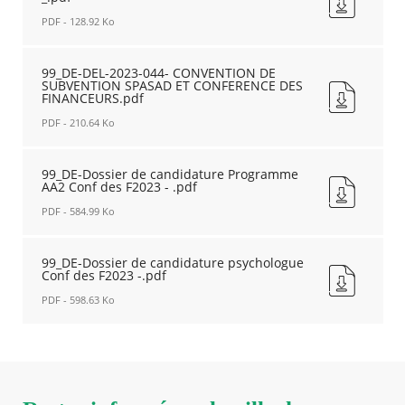
Nouvelle
043-
PDF - 128.92 Ko
fenêtre
CONVENTION
PSYCHOLOGUE
99_DE-
GROUPE
CONVENTION
99_DE-DEL-2023-044- CONVENTION DE
SUBVENTION SPASAD ET CONFERENCE DES
DE
PSYCHOLOGUE
FINANCEURS.pdf
REFLEXION
SAAD
.pdf
_.pdf
PDF - 210.64 Ko
Nouvelle
Nouvelle
fenêtre
99_DE-
fenêtre
DEL-
99_DE-Dossier de candidature Programme
AA2 Conf des F2023 - .pdf
2023-
044-
PDF - 584.99 Ko
CONVENTION
DE
99_DE-
SUBVENTION
Dossier
99_DE-Dossier de candidature psychologue
Conf des F2023 -.pdf
SPASAD
de
ET
candidature
PDF - 598.63 Ko
CONFERENCE
Programme
DES
AA2
99_DE-
FINANCEURS.pdf
Conf
Dossier
Nouvelle
des
de
fenêtre
F2023
candidature
-
psychologue