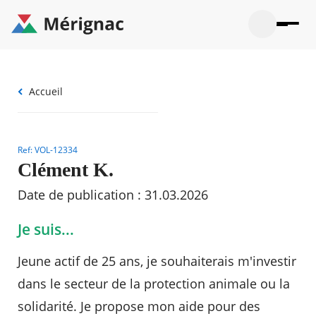
Aller
au
contenu
principal
Ouvrir
Ouvrir
Menu
Merignac
la
le
La mairie
principal
-
recherche
menu
page
Ouvrir
Fil
Accueil
d'accueil
Mon quotidien
le
d'Ariane
sous-
Ouvrir
menu
Participation citoyenne
le
La
sous-
Ref: VOL-12334
mairie
Ouvrir
menu
Que faire à Mérignac ?
le
Clément K.
Mon
sous-
quotid
Ouvrir
menu
Mes démarches
Date de publication : 31.03.2026
le
Partic
sous-
citoye
Ouvrir
menu
Mon Profil
Je suis...
le
Que
sous-
faire
Ouvrir
menu
Jeune actif de 25 ans, je souhaiterais m'investir
à
le
Mes
Mérig
sous-
démar
dans le secteur de la protection animale ou la
?
menu
21°
Mon
Moyen
solidarité. Je propose mon aide pour des
Profil