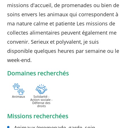
missions d'accueil, de promenades ou bien de
Agenda
soins envers les animaux qui correspondent à
Actualités
ma nature calme et patiente Les missions de
FAQ
Kiosque
collectes alimentaires peuvent également me
Espace de services en ligne
convenir. Serieux et polyvalent, je suis
Facebook
X
Instagram
Youtube
Linkedin
Les
disponible quelques heures par semaine ou le
dernièr
week-end.
alertes
RECHERCHER ...
Eco
Watt
Domaines recherchés
Animaux
Solidarité -
Action sociale -
Défense des
droits
Missions recherchées
Animaux (promenade, garde, soin,