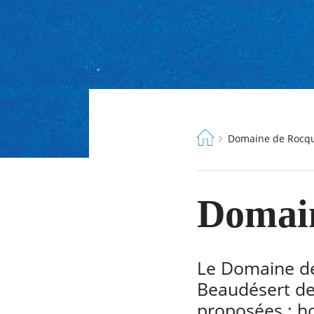
Fil
Domaine de Rocqu
d'Ariane
Domain
Le Domaine de 
Beaudésert de
proposées : ho