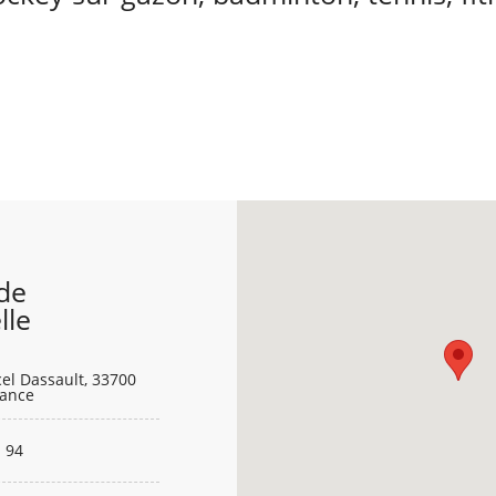
de
lle
el Dassault, 33700
rance
 94