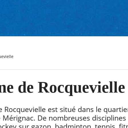
evielle
e de Rocquevielle
Rocquevielle est situé dans le quartie
 Mérignac. De nombreuses disciplines 
ckey sur gazon, badminton, tennis, fit