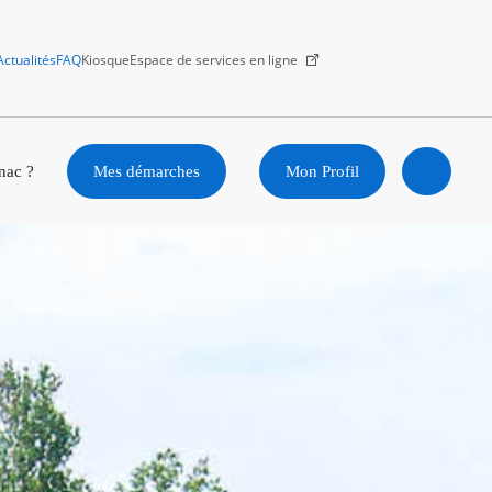
Actualités
FAQ
Kiosque
Espace de services en ligne
Facebook
X
Instagram
Youtube
Linkedin
nac ?
Mes démarches
Mon Profil
Ouvrir
la
recherc