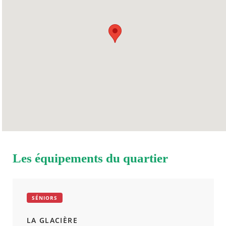
JEUDI
08h30
15h45
VENDREDI
08h30
15h45
SAMEDI
Fermé
DIMANCHE
Fermé
Les équipements du quartier
SÉNIORS
LA GLACIÈRE