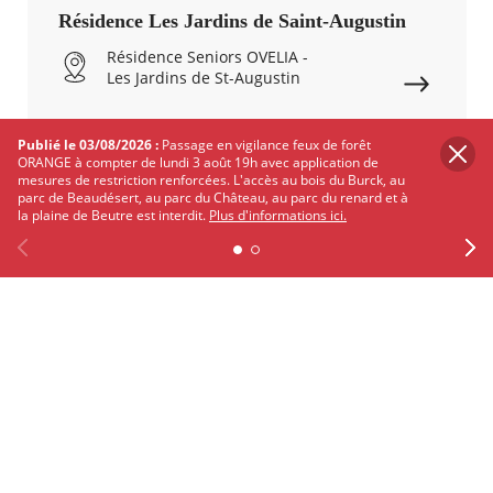
Résidence Les Jardins de Saint-Augustin
Résidence Seniors OVELIA -
Les Jardins de St-Augustin
Publié le 03/08/2026 :
Passage en vigilance feux de forêt
ORANGE à compter de lundi 3 août 19h avec application de
mesures de restriction renforcées. L'accès au bois du Burck, au
parc de Beaudésert, au parc du Château, au parc du renard et à
ENFANCE
la plaine de Beutre est interdit.
Plus d'informations ici.
LA GLACIÈRE
Previous
Facebook
X
Instagram
Youtube
Linkedin
Ne
Centre de loisirs Edouard Herriot
14 Rue du 19 Mars 1962,
33700 Mérignac, France
ENFANCE