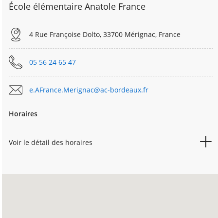
École élémentaire Anatole France
4 Rue Françoise Dolto, 33700 Mérignac, France
05 56 24 65 47
e.AFrance.Merignac@ac-bordeaux.fr
Horaires
Voir le détail des horaires
LUNDI
08h30
15h45
MARDI
08h30
15h45
MERCREDI
08h30
11h45