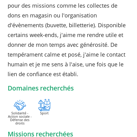
pour des missions comme les collectes de
Agenda
dons en magasin ou l'organisation
Actualités
d'évènements (buvette, billetterie). Disponible
FAQ
Kiosque
certains week-ends, j'aime me rendre utile et
Espace de services en ligne
donner de mon temps avec générosité. De
Facebook
X
Instagram
Youtube
Linkedin
Les
tempérament calme et posé, j'aime le contact
dernièr
humain et je me sens à l'aise, une fois que le
alertes
Eco
RECHERCHER ...
lien de confiance est établi.
Watt
Domaines recherchés
Solidarité -
Sport
Action sociale -
Défense des
droits
Missions recherchées