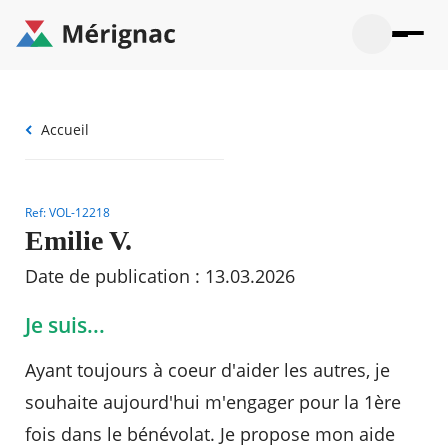
Aller
au
contenu
principal
Ouvrir
Ouvrir
Menu
Merignac
la
le
La mairie
principal
-
recherche
menu
page
Ouvrir
Fil
Accueil
d'accueil
Mon quotidien
le
d'Ariane
sous-
Ouvrir
menu
Participation citoyenne
le
La
sous-
Ref: VOL-12218
mairie
Ouvrir
menu
Que faire à Mérignac ?
le
Emilie V.
Mon
sous-
quotid
Ouvrir
menu
Mes démarches
Date de publication : 13.03.2026
le
Partic
sous-
citoye
Ouvrir
menu
Mon Profil
Je suis...
le
Que
sous-
faire
Ouvrir
menu
Ayant toujours à coeur d'aider les autres, je
à
le
Mes
Mérig
sous-
démar
souhaite aujourd'hui m'engager pour la 1ère
?
menu
21°
Mon
Moyen
fois dans le bénévolat. Je propose mon aide
Profil