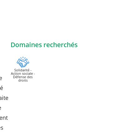
Domaines recherchés
Solidarité -
Action sociale -
e
Défense des
droits
té
aite
e
ent
es