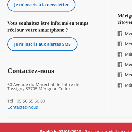
Je m'inscris à la newsletter
Mérign
citoye
Vous souhaitez être informé en temps
réel sur votre smartphone ?
Mér
Mér
Je m'inscris aux alertes SMS
Mér
Mér
Contactez-nous
Mé
60 Avenue du Maréchal de Lattre de
Mér
Tassigny 33705 Mérignac Cedex
Tél : 05 56 55 66 00
Contactez-nous
Footer
Mentions 
Publié le 03/08/2026 :
Passage en vigilance f