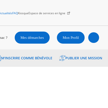
Actualités
FAQ
Kiosque
Espace de services en ligne
Facebook
X
Instagram
Youtube
Linkedin
nac ?
Mes démarches
Mon Profil
Ouvrir
M'INSCRIRE COMME BÉNÉVOLE
PUBLIER UNE MISSION
la
recherc