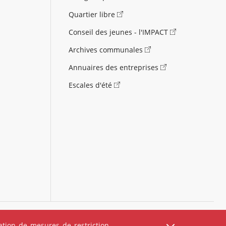
Quartier libre
Conseil des jeunes - l'IMPACT
Archives communales
Annuaires des entreprises
Escales d'été
)
Carte des équipements
Carte des travaux
tion de mesures de restriction