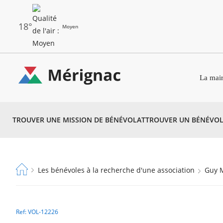
Aller
au
contenu
principal
18°
Moyen
Les
Menu
dernières
La mair
principal
alertes
Eco
Merignac
Watt
TROUVER UNE MISSION DE BÉNÉVOLAT
TROUVER UN BÉNÉVOL
-
page
d'accueil
Fil
Les bénévoles à la recherche d'une association
Guy
d'Ariane
Ref: VOL-12226