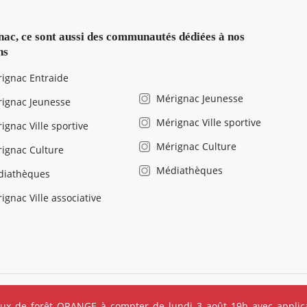
ac, ce sont aussi des communautés dédiées à nos
ns
ignac Entraide
Mérignac Jeunesse
ignac Jeunesse
Mérignac Ville sportive
ignac Ville sportive
Mérignac Culture
ignac Culture
Médiathèques
diathèques
ignac Ville associative
légales
Salle de presse
Recrutement
Foire aux questions (FAQ
eux de forêt ORANGE à compter de lundi 3 août 19h avec applica