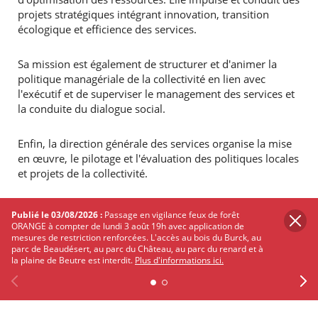
projets stratégiques intégrant innovation, transition
écologique et efficience des services.
Sa mission est également de structurer et d'animer la
politique managériale de la collectivité en lien avec
l'exécutif et de superviser le management des services et
la conduite du dialogue social.
Enfin, la direction générale des services organise la mise
en œuvre, le pilotage et l'évaluation des politiques locales
et projets de la collectivité.​
Publié le 03/08/2026 :
Passage en vigilance feux de forêt
Plus d'informations :
ORANGE à compter de lundi 3 août 19h avec application de
mesures de restriction renforcées. L'accès au bois du Burck, au
parc de Beaudésert, au parc du Château, au parc du renard et à
la plaine de Beutre est interdit.
Plus d'informations ici.
Directrice générale des services
Direction pilotage et stratégie ressources humaines
Previous
Facebook
X
Instagram
Youtube
Linkedin
Ne