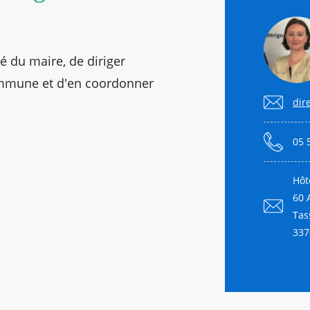
é du maire, de diriger
ommune et d'en coordonner
dir
05 
Hôt
60 
Tas
337