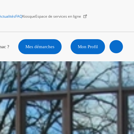
Actualités
FAQ
Kiosque
Espace de services en ligne
Facebook
X
Instagram
Youtube
Linkedin
nac ?
Mes démarches
Mon Profil
Ouvrir
la
recherc