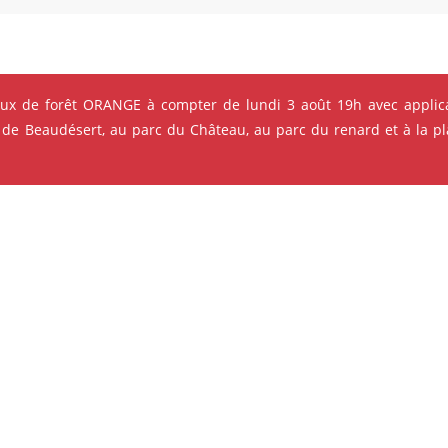
eux de forêt ORANGE à compter de lundi 3 août 19h avec applica
 de Beaudésert, au parc du Château, au parc du renard et à la pla
t
ok
Instagram
Youtube
Linkedin
inistrative et financière - chargée d'études
n.generale@merignac.com
ection
n.generale@merignac.com