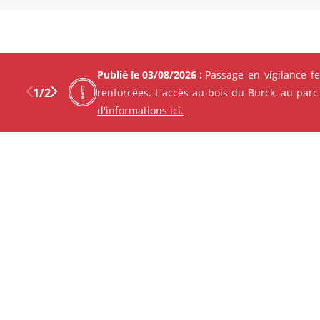
Publié le 03/08/2026 :
Passage en vigilance f
L'équipe
1
/
2
renforcées. L'accès au bois du Burck, au parc
d'informations ici.
Céline Blanche
Previous
Next
Facebo
X
Coordination adm
email :
directio
Sophie Roudil
Assistante de dir
email :
directio