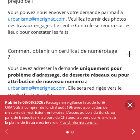
préjudice ?
Vous pouvez nous envoyer votre demande par mail à
urbanisme@merignac.com
. Veuillez fournir des photos
des travaux engagés. Le centre Contrôle se rendra sur les
lieux pour constater les faits.
Comment obtenir un certificat de numérotage
?
Vous devez adresser la demande
uniquement pour
problème d’adressage, de desserte réseaux ou pour
attribution de nouveau numéro
à
urbanisme@merignac.com
. Elle sera redirigée vers le
service Cartographie.
Publié le 03/08/2026 :
Passage en vigilance feux de forêt
ORANGE à compter de lundi 3 août 19h avec application de
mesures de restriction renforcées. L'accès au bois du Burck, au
Comment connaître la meilleure orientation
parc de Beaudésert, au parc du Château, au parc du renard et à
pour des panneaux solaires ?
la plaine de Beutre est interdit.
Plus d'informations ici.
Pour connaître l'orientation idéale, nous vous conseillons
de vérifier à l'aide du Cadastre Solaire :
Bienvenue sur le