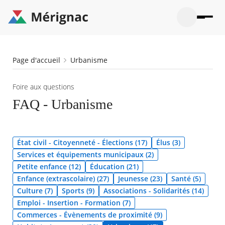
Aller
au
contenu
principal
Ouvrir
Ouvrir
Menu
Merignac
la
le
La mairie
principal
-
recherche
menu
page
Fil
Page d'accueil
Urbanisme
Ouvrir
d'accueil
Mon quotidien
d'Ariane
le
sous-
Ouvrir
Foire aux questions
menu
Participation citoyenne
le
La
FAQ - Urbanisme
sous-
mairie
Ouvrir
menu
Que faire à Mérignac ?
le
Mon
sous-
quotid
Ouvrir
menu
Mes démarches
le
État civil - Citoyenneté - Élections (17)
Élus (3)
Partic
sous-
citoye
Ouvrir
Services et équipements municipaux (2)
menu
Mon Profil
le
Petite enfance (12)
Éducation (21)
Que
sous-
faire
Ouvrir
Enfance (extrascolaire) (27)
Jeunesse (23)
Santé (5)
menu
à
le
Mes
Culture (7)
Sports (9)
Associations - Solidarités (14)
Mérig
sous-
démar
Emploi - Insertion - Formation (7)
?
menu
21°
Mon
Moyen
Commerces - Évènements de proximité (9)
Profil