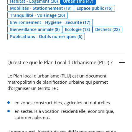
Habitat - Logement (30)
Urbanisme (47)
Mobilités - Stationnement (19)
Espace public (15)
Agenda
Tranquillité - Voisinage (20)
Actualités
Environnement - Hygiène - Sécurité (17)
FAQ
Bienveillance animale (8)
Ecologie (18)
Déchets (22)
Kiosque
Espace de services en ligne
Publications - Outils numériques (6)
Facebook
X
Instagram
Youtube
Linkedin
Les
dernièr
Qu’est-ce que le Plan Local d'Urbanisme (PLU) ?
alertes
Eco
Watt
Le Plan local d'urbanisme (PLU) est un document
métropolitain de planification urbaine qui permet
d’organiser un territoire :
en zones constructibles, agricoles ou naturelles
en secteurs à vocation résidentielle, économique,
commerciale, etc.
Il donne aussi, à partir de ses différents zonages et de