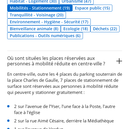
Habitat - Logement (30)
Urbanisme (47)
Mobilités - Stationnement (19)
Espace public (15)
Agenda
Tranquillité - Voisinage (20)
Actualités
Environnement - Hygiène - Sécurité (17)
FAQ
Bienveillance animale (8)
Ecologie (18)
Déchets (22)
Kiosque
Espace de services en ligne
Publications - Outils numériques (6)
Facebook
X
Instagram
Youtube
Linkedin
Les
dernièr
Où sont situées les places réservées aux
alertes
personnes à mobilité réduite en centre-ville ?
Eco
Watt
En centre-ville, outre les 4 places du parking souterrain de
la place Charles de Gaulle, 7 places de stationnement de
surface sont réservées aux personnes à mobilité réduite
qui peuvent y stationner gratuitement :
2 sur l'avenue de l’Yser, l’une face à la Poste, l’autre
face à l’église
2 sur la rue Aimé Césaire, derrière la Médiathèque