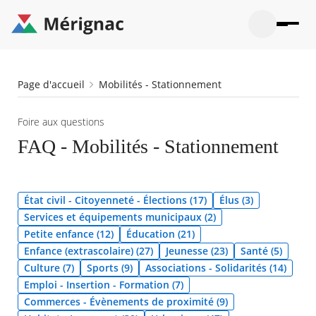
Aller
au
contenu
principal
Ouvrir
Ouvrir
Menu
Merignac
la
le
La mairie
principal
-
recherche
menu
page
Fil
Page d'accueil
Mobilités - Stationnement
Ouvrir
d'accueil
Mon quotidien
d'Ariane
le
sous-
Ouvrir
Foire aux questions
menu
Participation citoyenne
le
La
FAQ - Mobilités - Stationnement
sous-
mairie
Ouvrir
menu
Que faire à Mérignac ?
le
Mon
sous-
quotid
Ouvrir
menu
Mes démarches
le
État civil - Citoyenneté - Élections (17)
Élus (3)
Partic
sous-
citoye
Ouvrir
Services et équipements municipaux (2)
menu
Mon Profil
le
Petite enfance (12)
Éducation (21)
Que
sous-
faire
Ouvrir
Enfance (extrascolaire) (27)
Jeunesse (23)
Santé (5)
menu
à
le
Mes
Culture (7)
Sports (9)
Associations - Solidarités (14)
Mérig
sous-
démar
Emploi - Insertion - Formation (7)
?
menu
23°
Mon
Moyen
Commerces - Évènements de proximité (9)
Profil