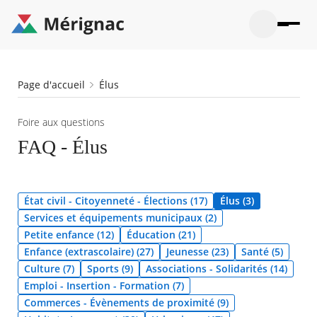
Aller
au
contenu
principal
Ouvrir
Ouvrir
Menu
Merignac
la
le
La mairie
principal
-
recherche
menu
page
Fil
Page d'accueil
Élus
Ouvrir
d'accueil
Mon quotidien
d'Ariane
le
sous-
Ouvrir
Foire aux questions
menu
Participation citoyenne
le
La
FAQ - Élus
sous-
mairie
Ouvrir
menu
Que faire à Mérignac ?
le
Mon
sous-
quotid
Ouvrir
menu
Mes démarches
le
État civil - Citoyenneté - Élections (17)
Élus (3)
Partic
sous-
citoye
Ouvrir
Services et équipements municipaux (2)
menu
Mon Profil
le
Petite enfance (12)
Éducation (21)
Que
sous-
faire
Ouvrir
Enfance (extrascolaire) (27)
Jeunesse (23)
Santé (5)
menu
à
le
Mes
Culture (7)
Sports (9)
Associations - Solidarités (14)
Mérig
sous-
démar
Emploi - Insertion - Formation (7)
?
menu
23°
Mon
Moyen
Commerces - Évènements de proximité (9)
Profil