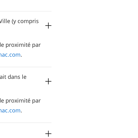
ille (y compris
e proximité par
nac.com
.
ait dans le
e proximité par
nac.com
.