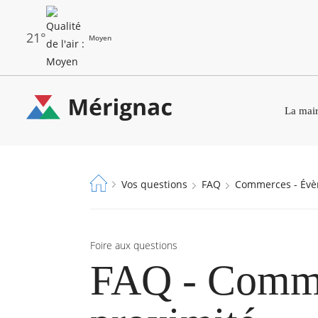
Aller
au
contenu
principal
21°
Moyen
Les
Menu
dernières
La mair
principal
alertes
Eco
Merignac
Watt
-
Fil
Vos questions
FAQ
Commerces - Év
page
d'Ariane
d'accueil
Foire aux questions
FAQ - Comme