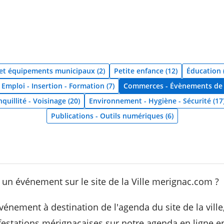
 et équipements municipaux (2)
Petite enfance (12)
Éducation 
Emploi - Insertion - Formation (7)
Commerces - Évènements de p
quillité - Voisinage (20)
Environnement - Hygiène - Sécurité (17
Publications - Outils numériques (6)
n événement sur le site de la Ville merignac.com ?
énement à destination de l'agenda du site de la vill
stations mérignacaises sur notre agenda en ligne en 