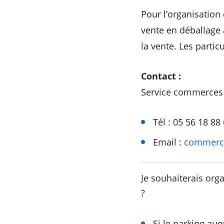
Pour l’organisation 
vente en déballage 
la vente. Les partic
Contact :
Service commerces 
Tél : 05 56 18 88
Email :
commerc
Je souhaiterais org
?
Si le parking auq