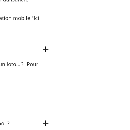
ation mobile "Ici
 un loto… ? Pour
oi ?