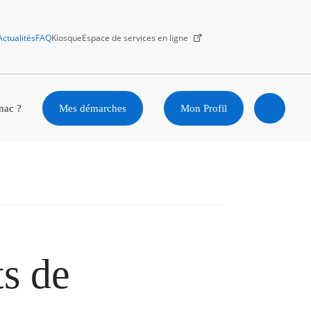
Actualités
FAQ
Kiosque
Espace de services en ligne
Facebook
X
Instagram
Youtube
Linkedin
nac ?
Mes démarches
Mon Profil
Ouvrir
la
recherc
s de