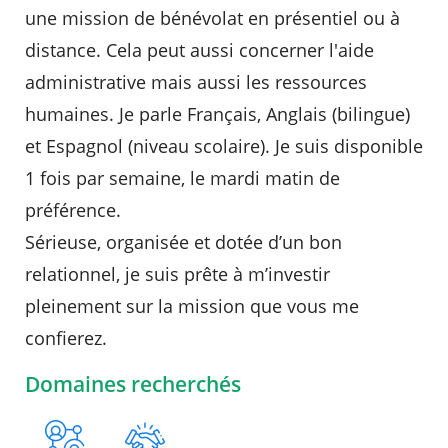
une mission de bénévolat en présentiel ou à
Agenda
distance. Cela peut aussi concerner l'aide
Actualités
administrative mais aussi les ressources
FAQ
Kiosque
humaines. Je parle Français, Anglais (bilingue)
Espace de services en ligne
et Espagnol (niveau scolaire). Je suis disponible
Facebook
X
Instagram
Youtube
Linkedin
Les
1 fois par semaine, le mardi matin de
dernièr
préférence.
alertes
Eco
Sérieuse, organisée et dotée d’un bon
Watt
RECHERCHER ...
relationnel, je suis prête à m’investir
pleinement sur la mission que vous me
confierez.
Domaines recherchés