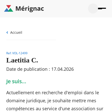
Aller
au
contenu
principal
Ouvrir
Ouvrir
Menu
Merignac
la
le
La mairie
principal
-
recherche
menu
page
Ouvrir
Fil
Accueil
d'accueil
Mon quotidien
le
d'Ariane
sous-
Ouvrir
menu
Participation citoyenne
le
La
sous-
Ref: VOL-12499
mairie
Ouvrir
menu
Que faire à Mérignac ?
le
Laetitia C.
Mon
sous-
quotid
Ouvrir
menu
Mes démarches
Date de publication : 17.04.2026
le
Partic
sous-
citoye
Ouvrir
menu
Mon Profil
Je suis...
le
Que
sous-
faire
Ouvrir
menu
Actuellement en recherche d'emploi dans le
à
le
Mes
Mérig
sous-
démar
domaine juridique, je souhaite mettre mes
?
menu
18°
Mon
Moyen
compétences au service d'une association sur
Profil