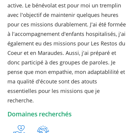
active. Le bénévolat est pour moi un tremplin
Agenda
avec l'objectif de maintenir quelques heures
Actualités
pour ces missions durablement. J'ai été formée
FAQ
Kiosque
à l'accompagnement d'enfants hospitalisés, j'ai
Espace de services en ligne
également eu des missions pour Les Restos du
Facebook
X
Instagram
Youtube
Linkedin
Les
Coeur et en Maraudes. Aussi, j'ai préparé et
dernièr
donc participé à des groupes de paroles. Je
alertes
Eco
pense que mon empathie, mon adaptablilité et
Watt
RECHERCHER ...
ma qualité d'écoute sont des atouts
essentielles pour les missions que je
recherche.
Domaines recherchés