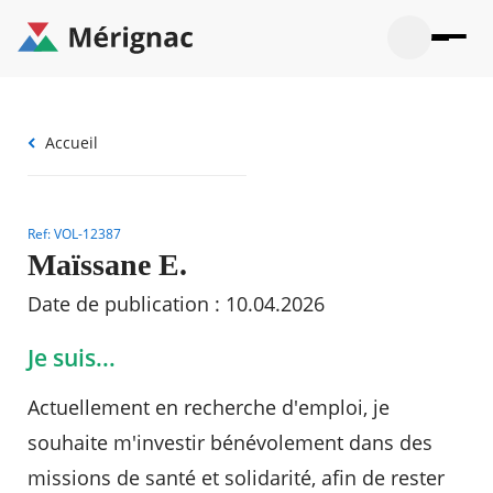
Aller
au
contenu
principal
Ouvrir
Ouvrir
Menu
Merignac
la
le
La mairie
principal
-
recherche
menu
page
Ouvrir
Fil
Accueil
d'accueil
Mon quotidien
le
d'Ariane
sous-
Ouvrir
menu
Participation citoyenne
le
La
sous-
Ref: VOL-12387
mairie
Ouvrir
menu
Que faire à Mérignac ?
le
Maïssane E.
Mon
sous-
quotid
Ouvrir
menu
Mes démarches
Date de publication : 10.04.2026
le
Partic
sous-
citoye
Ouvrir
menu
Mon Profil
Je suis...
le
Que
sous-
faire
Ouvrir
menu
Actuellement en recherche d'emploi, je
à
le
Mes
Mérig
sous-
démar
souhaite m'investir bénévolement dans des
?
menu
20°
Mon
Moyen
missions de santé et solidarité, afin de rester
Profil