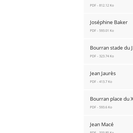
fenêtre
PDF - 812.12 Ko
Oscar
Joséphine Baker
Auriac
PDF - 593.01 Ko
*sous
réserve
Joséphine
de
Bourran stade du 
Baker
la
PDF - 323.74 Ko
Nouvelle
validation
fenêtre
Bourran
de
Jean Jaurès
stade
Bordeaux
PDF - 413.7 Ko
du
Métropole
Jard
en
Jean
Nouvelle
Bourran place du 
fonction
Jaurès
fenêtre
du
PDF - 593.6 Ko
Nouvelle
nombre
fenêtre
Bourran
d’inscrits
Jean Macé
place
Nouvelle
PDF - 333.85 Ko