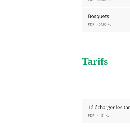
du
fenêtre
XI
Jean
novembre
Bosquets
Macé
Nouvelle
PDF - 404.88 Ko
Nouvelle
fenêtre
fenêtre
Bosquets
Nouvelle
fenêtre
Tarifs
Télécharger les tar
PDF - 44.31 Ko
Télécharger