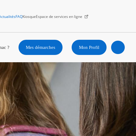
Actualités
FAQ
Kiosque
Espace de services en ligne
Facebook
X
Instagram
Youtube
Linkedin
nac ?
Mes démarches
Mon Profil
Ouvrir
la
recherc