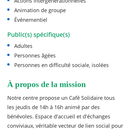
Actions intergénérationnelles
Animation de groupe
Agenda
Événementiel
Actualités
FAQ
Kiosque
Public(s) spécifique(s)
Espace de services en ligne
Adultes
Facebook
X
Instagram
Youtube
Linkedin
Les
Personnes âgées
dernièr
alertes
Personnes en difficulté sociale, isolées
Eco
Watt
RECHERCHER ...
À propos de la mission
Notre centre propose un Café Solidaire tous
les jeudis de 14h à 16h animé par des
bénévoles. Espace d'accueil et d'échanges
conviviaux, véritable vecteur de lien social pour