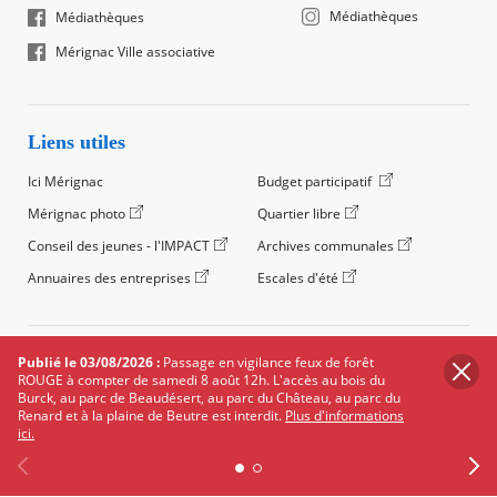
Médiathèques
Médiathèques
Mérignac Ville associative
Liens utiles
Ici Mérignac
Budget participatif
Mérignac photo
Quartier libre
Conseil des jeunes - l'IMPACT
Archives communales
Annuaires des entreprises
Escales d'été
©2024 Ville de Mérignac, Tous droits réservés
Publié le 03/08/2026 :
Passage en vigilance feux de forêt
ROUGE à compter de samedi 8 août 12h. L'accès au bois du
Footer
Mentions légales
Salle de presse
Recrutement
Burck, au parc de Beaudésert, au parc du Château, au parc du
legals
Renard et à la plaine de Beutre est interdit.
Plus d'informations
Foire aux questions (FAQ)
Carte des équipements
ici.
Carte des travaux
Réseaux sociaux
Données personnelles
EXPLOREZ LA BOURSE DU BÉNÉVOLAT
Cookies
Accessibilité : non conforme
Plan du site