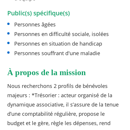
Public(s) spécifique(s)
Agenda
Actualités
Personnes âgées
FAQ
Kiosque
Personnes en difficulté sociale, isolées
Espace de services en ligne
Personnes en situation de handicap
Facebook
X
Instagram
Youtube
Linkedin
Les
Personnes souffrant d'une maladie
dernièr
alertes
Eco
À propos de la mission
Watt
RECHERCHER ...
Nous recherchons 2 profils de bénévoles
majeurs : *Trésorier : acteur organisé de la
dynamique associative, il s’assure de la tenue
d’une comptabilité régulière, propose le
budget et le gère, règle les dépenses, rend