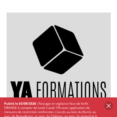
Publié le 03/08/2026 :
Passage en vigilance feux de forêt
ORANGE à compter de lundi 3 août 19h avec application de
mesures de restriction renforcées. L'accès au bois du Burck, au
parc de Beaudésert, au parc du Château, au parc du renard et à