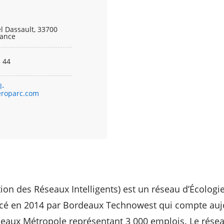
l Dassault, 33700
rance
 44
l-
eroparc.com
tion des Réseaux Intelligents) est un réseau d’Écologie
lancé en 2014 par Bordeaux Technowest qui compte auj
eaux Métropole représentant 3 000 emplois. Le résea