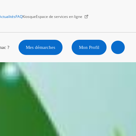
Actualités
FAQ
Kiosque
Espace de services en ligne
Facebook
X
Instagram
Youtube
Linkedin
nac ?
Mes démarches
Mon Profil
Ouvrir
la
recherc