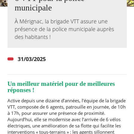
municipale
Agenda
Actualités
À Mérignac, la brigade VTT assure une
FAQ
présence de la police municipale auprès
Kiosque
des habitants !
Espace de services en ligne
Facebook
X
Instagram
Youtube
Linkedin
Les
dernièr
31/03/2025
alertes
Eco
Watt
Un meilleur matériel pour de meilleures
RECHERCHER ...
réponses !
Active depuis une dizaine d’années, l’équipe de la brigade
VTT, composée de 6 agents, patrouille en journée, de 10h
à 17h, pour assurer une présence de proximité.
Aujourd’hui, elle se modernise avec l’arrivée de 6 vélos
électriques, une amélioration de sa flotte qui facilite les
interventions « tous-terrains » : les agents sillonnent