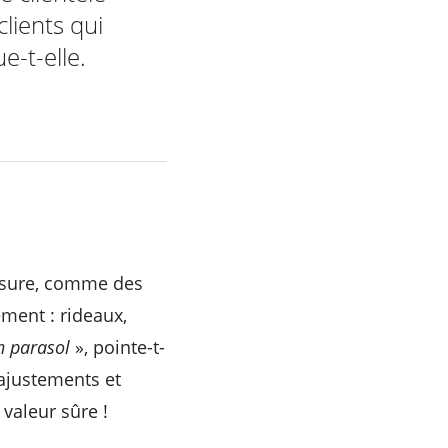
clients qui
e-t-elle.
mesure, comme des
ment : rideaux,
n parasol
», pointe-t-
 ajustements et
 valeur sûre !