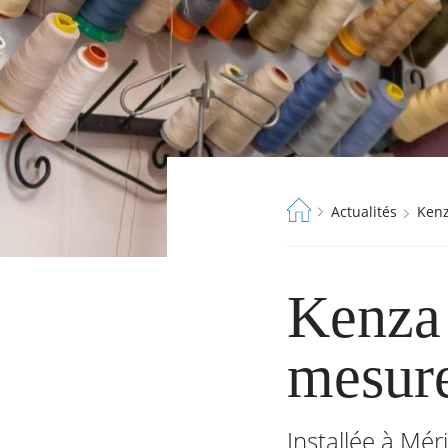
Fil
Actualités
Ken
d'Ariane
Kenza 
mesure
RECHERCHER ...
Installée à Mér