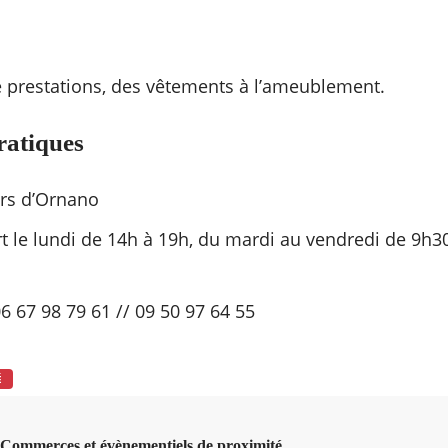
e prestations, des vêtements à l’ameublement.
ratiques
urs d’Ornano
t le lundi de 14h à 19h, du mardi au vendredi de 9h3
.
06 67 98 79 61 // 09 50 97 64 55
É
Commerces et évènementiels de proximité