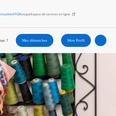
Actualités
FAQ
Kiosque
Espace de services en ligne
Facebook
X
Instagram
Youtube
Linkedin
nac ?
Mes démarches
Mon Profil
Ouvrir
la
recherc