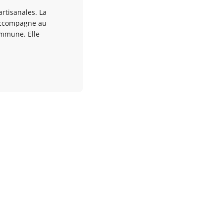
rtisanales. La
 accompagne au
ommune. Elle