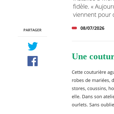
fidèle. « Aujou
viennent pour d
08/07/2026
PARTAGER
TWITTER
FACEBOOK
Une coutur
Cette couturière a
robes de mariées, d
stores, coussins, h
elle. Dans son ateli
ourlets. Sans oublier