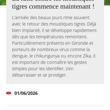
tigres commence maintenant !
Agenda
Actualités
L’arrivée des beaux jours rime souvent
FAQ
avec le retour des moustiques tigres. Déjà
Kiosque
bien implanté, il se développe rapidement
Espace de services en ligne
dès que les températures remontent.
Facebook
X
Particulièrement présents en Gironde et
Instagram
Youtube
Linkedin
Les
dernièr
porteurs de nombreux virus comme la
alertes
dengue, le chikungunya ou encore Zika, il
Eco
Watt
est important de connaître les gestes
simples pour les identifier, s’en
débarrasser et se protéger.
01/06/2026