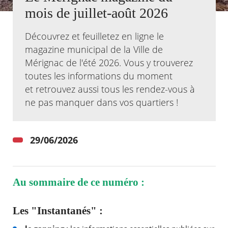
mois de juillet-août 2026
Agenda
Actualités
Découvrez et feuilletez en ligne le
FAQ
magazine municipal de la Ville de
Kiosque
Mérignac de l'été 2026. Vous y trouverez
Espace de services en ligne
toutes les informations du moment
Facebook
X
et retrouvez aussi tous les rendez-vous à
Instagram
Youtube
Linkedin
Les
dernièr
ne pas manquer dans vos quartiers !
alertes
Eco
Watt
29/06/2026
Au sommaire de ce numéro :
Les "Instantanés" :