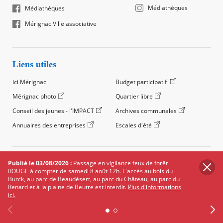
Médiathèques
Médiathèques
Mérignac Ville associative
Liens utiles
Ici Mérignac
Budget participatif
Mérignac photo
Quartier libre
Conseil des jeunes - l'IMPACT
Archives communales
Annuaires des entreprises
Escales d'été
©2024 Ville de Mérignac, Tous droits réservés
Publié le 03/08/2026 :
Passage en vigilance feux de forêt
ROUGE à compter de samedi 8 août 12h. L'accès au bois du
Footer
Mentions légales
Salle de presse
Recrutement
Burck, au parc de Beaudésert, au parc du Château, au parc du
legals
Renard et à la plaine de Beutre est interdit.
Plus d'informations
Foire aux questions (FAQ)
Carte des équipements
ici.
Carte des travaux
Réseaux sociaux
Données personnelles
Cookies
Accessibilité : non conforme
Plan du site