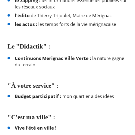
le zapping :
les informations essentielles publiées sur
les réseaux sociaux
l'édito
de Thierry Trijoulet, Maire de Mérignac
les actus :
les temps forts de la vie mérignacaise
RECHERCHER ...
Le "
Didactik"
:
Continuons Mérignac Ville Verte :
la nature gagne
du terrain
"À votre service" :
Budget participatif :
mon quartier a des idées
"C'est ma ville" :
Vive l’été en ville !