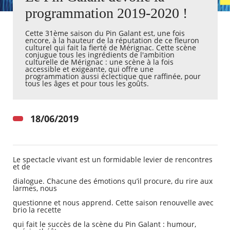
programmation 2019-2020 !
Agenda
Cette 31ème saison du Pin Galant est, une fois
Actualités
encore, à la hauteur de la réputation de ce fleuron
FAQ
culturel qui fait la fierté de Mérignac. Cette scène
Kiosque
conjugue tous les ingrédients de l'ambition
culturelle de Mérignac : une scène à la fois
Espace de services en ligne
accessible et exigeante, qui offre une
programmation aussi éclectique que raffinée, pour
tous les âges et pour tous les goûts. ​
Facebook
X
Instagram
Youtube
Linkedin
Les
dernièr
alertes
18/06/2019
Eco
Watt
Le spectacle vivant est un formidable levier de rencontres
et de
dialogue. Chacune des émotions qu’il procure, du rire aux
larmes, nous
questionne et nous apprend. Cette saison renouvelle avec
brio la recette
qui fait le succès de la scène du Pin Galant : humour,
RECHERCHER ...