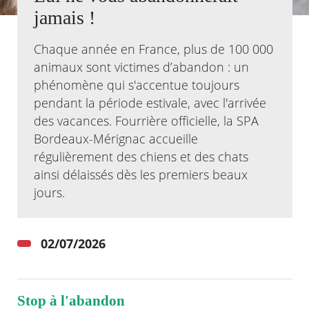
jamais !
Agenda
Actualités
Chaque année en France, plus de 100 000
FAQ
animaux sont victimes d’abandon : un
Kiosque
phénomène qui s'accentue toujours
Espace de services en ligne
pendant la période estivale, avec l'arrivée
Facebook
X
des vacances. Fourrière officielle, la SPA
Instagram
Youtube
Linkedin
Les
dernièr
Bordeaux-Mérignac accueille
alertes
régulièrement des chiens et des chats
Eco
Watt
ainsi délaissés dès les premiers beaux
jours.
02/07/2026
Stop à l'abandon