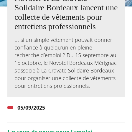
Solidaire Bordeaux lancent une
Agenda
collecte de vêtements pour
Actualités
entretiens professionnels
FAQ
Kiosque
Espace de services en ligne
Et si un simple vêtement pouvait donner
confiance à quelqu’un en pleine
Facebook
X
Instagram
Youtube
Linkedin
Les
recherche d’emploi ? Du 15 septembre au
dernièr
15 octobre, le Novotel Bordeaux Mérignac
alertes
Eco
s’associe à La Cravate Solidaire Bordeaux
Watt
pour organiser une collecte de vêtements
pour entretiens professionnels.
05/09/2025
RECHERCHER ...