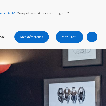
Actualités
FAQ
Kiosque
Espace de services en ligne
Facebook
X
Instagram
Youtube
Linkedin
nac ?
Mes démarches
Mon Profil
Ouvrir
la
recherc