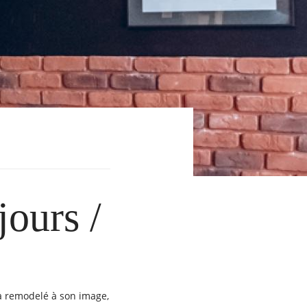
jours /
 a remodelé à son image,