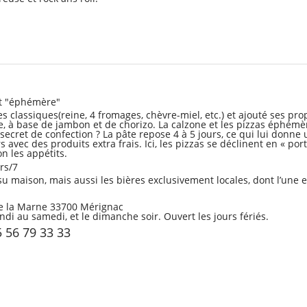
et "éphémère"
 les classiques(reine, 4 fromages, chèvre-miel, etc.) et ajouté ses p
re, à base de jambon et de chorizo. La calzone et les pizzas éphémè
ecret de confection ? La pâte repose 4 à 5 jours, ce qui lui donne u
avec des produits extra frais. Ici, les pizzas se déclinent en « porti
n les appétits.
rs/7
su maison, mais aussi les bières exclusivement locales, dont l’une 
de la Marne 33700 Mérignac
ndi au samedi, et le dimanche soir. Ouvert les jours fériés.
5 56 79 33 33