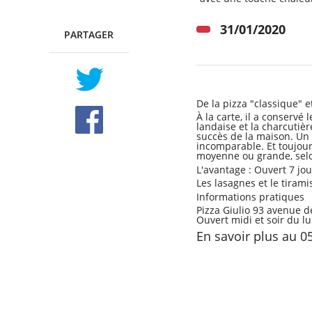
31/01/2020
PARTAGER
TWITTER
FACEBOOK
De la pizza "classique" 
À la carte, il a conservé
landaise et la charcutiè
succès de la maison. Un s
incomparable. Et toujours 
moyenne ou grande, selo
L'avantage : Ouvert 7 jou
Les lasagnes et le tirami
Informations pratiques
Pizza Giulio 93 avenue 
Ouvert midi et soir du lu
En savoir plus au 0