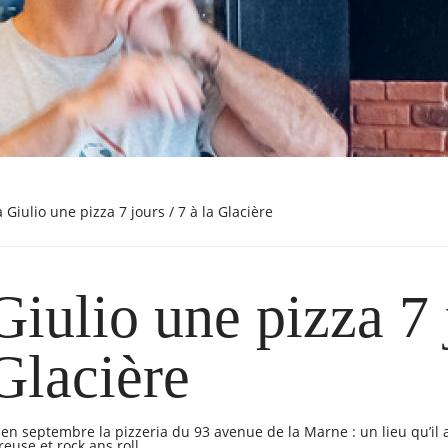
za Giulio une pizza 7 jours / 7 à la Glacière
Giulio une pizza 7 
 Glacière
s en septembre la pizzeria du 93 avenue de la Marne : un lieu qu’il
use et rock ans roll.​