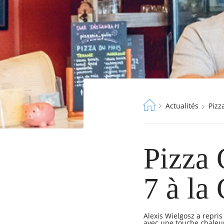
Fil
Actualités
Piz
RECHERCHER ...
d'Ariane
Pizza 
7 à la
Alexis Wielgosz a repri
avec une touche chaleure