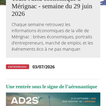
Mérignac - semaine du 29 juin
Agenda
2026
Actualités
FAQ
Chaque semaine retrouvez les
Kiosque
Espace de services en ligne
informations économiques de la ville de
Mérignac : brèves économiques, portraits
Facebook
X
Instagram
Youtube
Linkedin
Les
d'entrepreneurs, marché de emploi, et les
dernièr
événements éco à ne pas manquer.
alertes
Eco
Watt
03/07/2026
ENTREPRISES
Une rentrée sous le signe de l’aéronautique