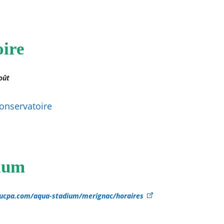
ire
oût
conservatoire
ium
ucpa.com/aqua-stadium/merignac/horaires