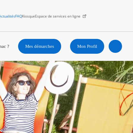
Actualités
FAQ
Kiosque
Espace de services en ligne
Facebook
X
Instagram
Youtube
Linkedin
nac ?
Mes démarches
Mon Profil
Ouvrir
la
recherc