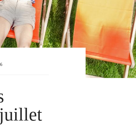
26
s
uillet