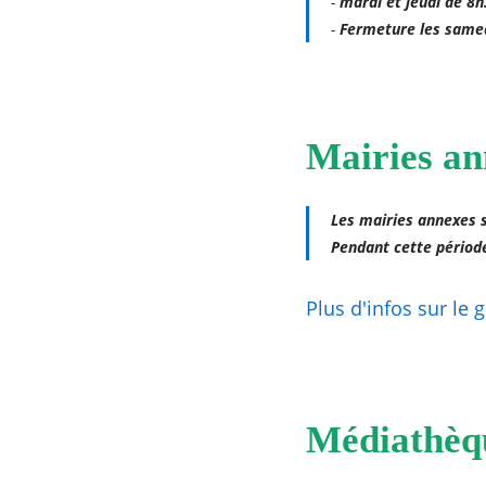
-
mardi et jeudi de 8
-
Fermeture les same
Mairies an
Les mairies annexes s
Pendant cette période
Plus d'infos sur le 
Médiathèq