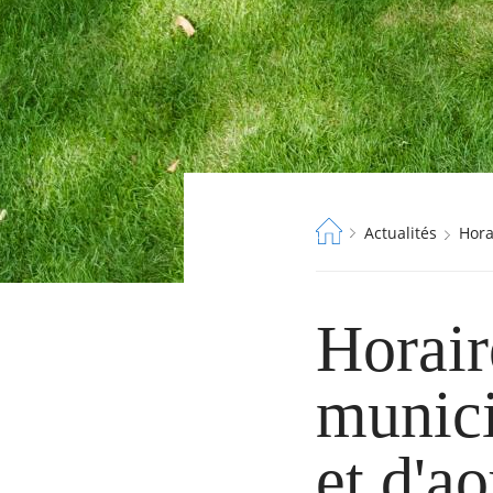
Fil
Actualités
Hor
d'Ariane
Horair
munici
et d'a