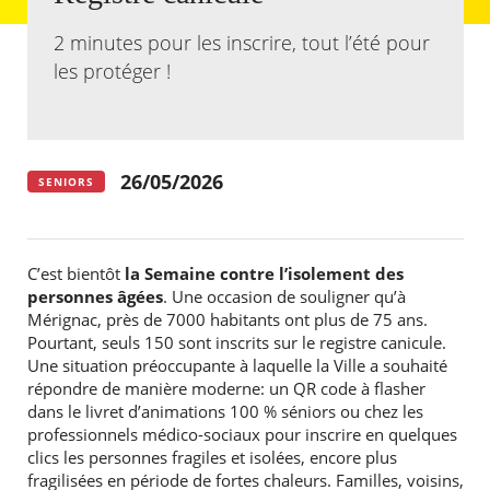
2 minutes pour les inscrire, tout l’été pour
Agenda
les protéger !
Actualités
FAQ
Kiosque
Espace de services en ligne
26/05/2026
SENIORS
Facebook
X
Instagram
Youtube
Linkedin
Les
dernièr
alertes
Eco
Watt
C’est bientôt
la Semaine contre l’isolement des
personnes âgées
. Une occasion de souligner qu’à
Mérignac, près de 7000 habitants ont plus de 75 ans.
Pourtant, seuls 150 sont inscrits sur le registre canicule.
Une situation préoccupante à laquelle la Ville a souhaité
répondre de manière moderne: un QR code à flasher
dans le livret d’animations 100 % séniors ou chez les
professionnels médico-sociaux pour inscrire en quelques
clics les personnes fragiles et isolées, encore plus
RECHERCHER ...
fragilisées en période de fortes chaleurs. Familles, voisins,