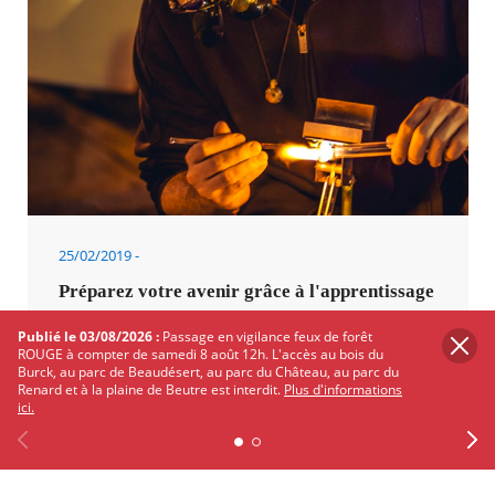
25/02/2019
Préparez votre avenir grâce à l'apprentissage
Publié le 03/08/2026 :
Passage en vigilance feux de forêt
ROUGE à compter de samedi 8 août 12h. L'accès au bois du
Burck, au parc de Beaudésert, au parc du Château, au parc du
Renard et à la plaine de Beutre est interdit.
Plus d'informations
ici.
FAMILLE
Previous
Facebook
X
Instagram
Youtube
Linkedin
Ne