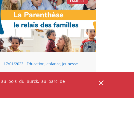
FAMILLE
17/01/2023
Éducation, enfance, jeunesse
Une parenthèse pour toutes les
familles
 au bois du Burck, au parc de
JEUNES