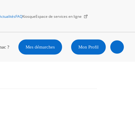
Actualités
FAQ
Kiosque
Espace de services en ligne
Facebook
X
Instagram
Youtube
Linkedin
nac ?
Mes démarches
Mon Profil
Ouvrir
la
recherc