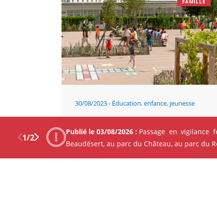
FAMILLE
30/08/2023
Éducation, enfance, jeunesse
Rentrée 2023-2024 : bien
accompagnés pour bien apprendre
Publié le 03/08/2026 :
Passage en vigilance 
1
/
2
Beaudésert, au parc du Château, au parc du Ren
Previous
Next
Facebo
X
FAMILLE