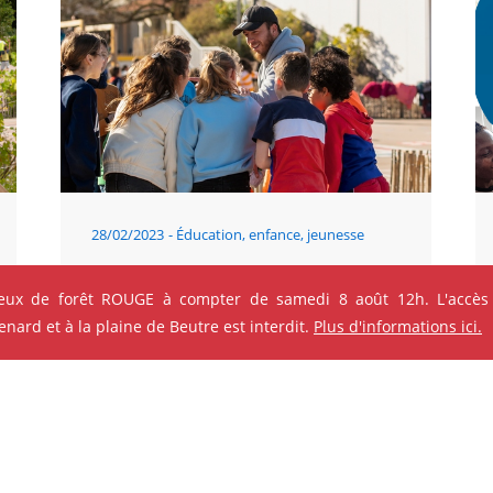
28/02/2023
Éducation, enfance, jeunesse
Périscolaire, un accueil super classe !
feux de forêt ROUGE à compter de samedi 8 août 12h. L'accès
ard et à la plaine de Beutre est interdit.
Plus d'informations ici.
ok
Instagram
Youtube
Linkedin
FAMILLE