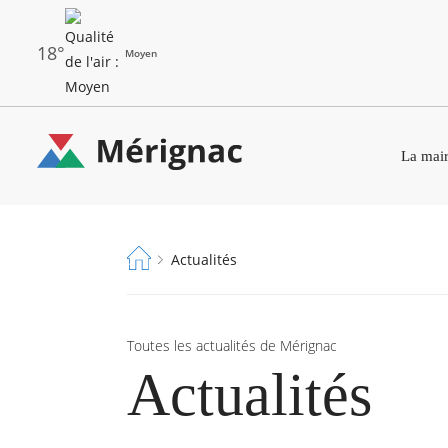
Aller
au
contenu
principal
18°
Moyen
Les
Menu
dernières
La mair
principal
alertes
Eco
Merignac
Watt
-
Fil
Actualités
page
d'Ariane
d'accueil
Toutes les actualités de Mérignac
Actualités