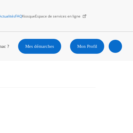
Actualités
FAQ
Kiosque
Espace de services en ligne
Facebook
X
Instagram
Youtube
Linkedin
nac ?
Mes démarches
Mon Profil
Ouvrir
la
recherc